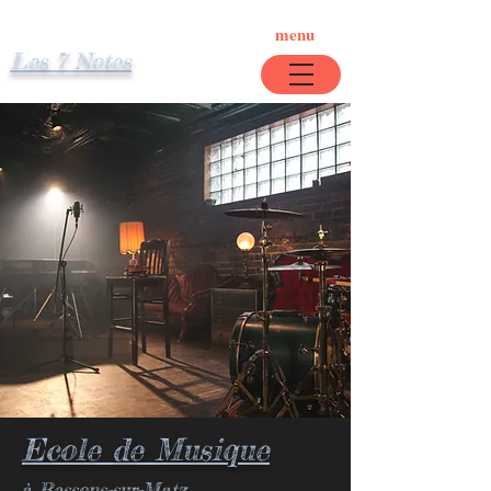
menu
Les 7 Notes
Zik O' Matz Festival
Nouveau: Cours de chant
Les 7 notes recrute
Ecole de Musique
à Ressons-sur-Matz